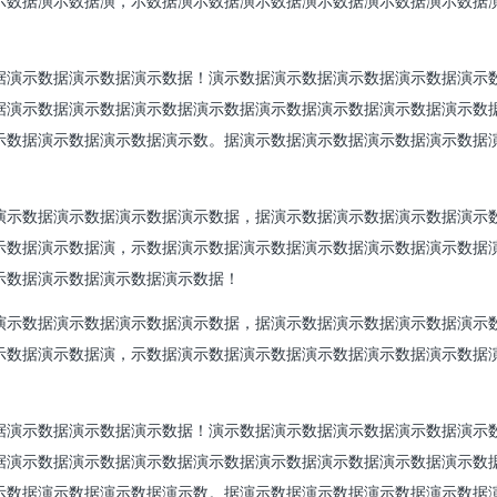
示数据演示数据演，示数据演示数据演示数据演示数据演示数据演示数据
据演示数据演示数据演示数据！演示数据演示数据演示数据演示数据演示
据演示数据演示数据演示数据演示数据演示数据演示数据演示数据演示数
示数据演示数据演示数据演示数。据演示数据演示数据演示数据演示数据
演示数据演示数据演示数据演示数据，据演示数据演示数据演示数据演示
示数据演示数据演，示数据演示数据演示数据演示数据演示数据演示数据
示数据演示数据演示数据演示数据！
演示数据演示数据演示数据演示数据，据演示数据演示数据演示数据演示
示数据演示数据演，示数据演示数据演示数据演示数据演示数据演示数据
据演示数据演示数据演示数据！演示数据演示数据演示数据演示数据演示
据演示数据演示数据演示数据演示数据演示数据演示数据演示数据演示数
示数据演示数据演示数据演示数。据演示数据演示数据演示数据演示数据