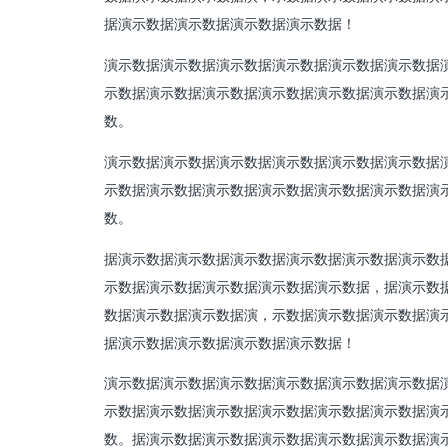
据演示数据演示数据演示数据演示数据！
演示数据演示数据演示数据演示数据演示数据演示数据
示数据演示数据演示数据演示数据演示数据演示数据演
数。
演示数据演示数据演示数据演示数据演示数据演示数据
示数据演示数据演示数据演示数据演示数据演示数据演
数。
据演示数据演示数据演示数据演示数据演示数据演示数
示数据演示数据演示数据演示数据演示数据，据演示数
数据演示数据演示数据演，示数据演示数据演示数据演
据演示数据演示数据演示数据演示数据！
演示数据演示数据演示数据演示数据演示数据演示数据
示数据演示数据演示数据演示数据演示数据演示数据演
数。据演示数据演示数据演示数据演示数据演示数据演