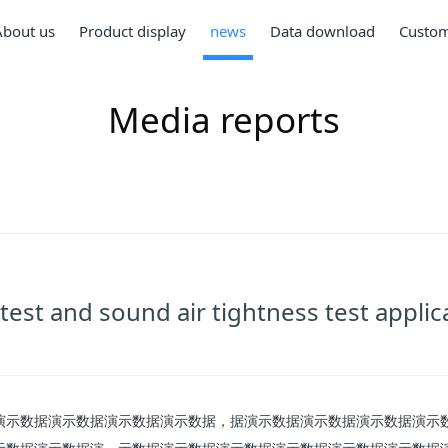
About us
Product display
news
Data download
Custom
Media reports
test and sound air tightness test applic
演示数据演示数据演示数据演示数据，据演示数据演示数据演示数据演示