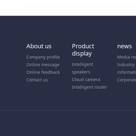
About us
Product
news
display
Company profile
Media re
Intelligent
Online message
Industry
speakers
Online feedback
informat
Cloud camera
Contact us
Corporat
Intelligent router