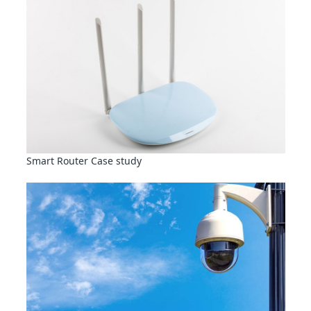
Smart Router Case study