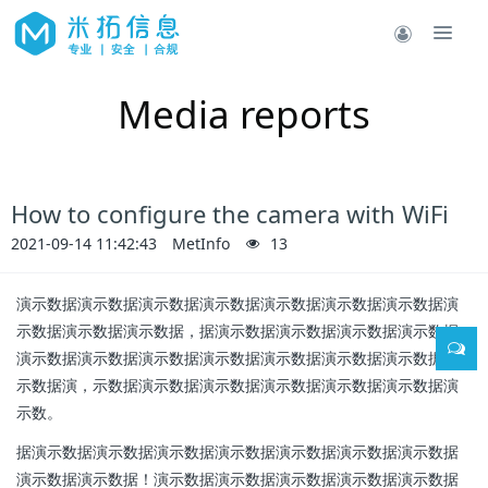
Media reports
How to configure the camera with WiFi
2021-09-14 11:42:43
MetInfo
13
演示数据演示数据演示数据演示数据演示数据演示数据演示数据演
示数据演示数据演示数据，据演示数据演示数据演示数据演示数据
演示数据演示数据演示数据演示数据演示数据演示数据演示数据演
示数据演，示数据演示数据演示数据演示数据演示数据演示数据演
示数。
据演示数据演示数据演示数据演示数据演示数据演示数据演示数据
演示数据演示数据！演示数据演示数据演示数据演示数据演示数据