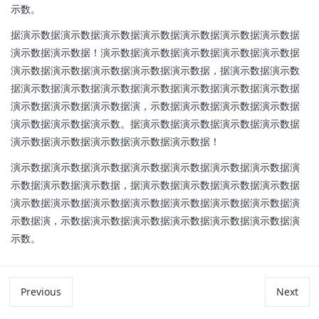
示数。
据演示数据演示数据演示数据演示数据演示数据演示数据演示数据
演示数据演示数据！演示数据演示数据演示数据演示数据演示数据
演示数据演示数据演示数据演示数据演示数据，据演示数据演示数
据演示数据演示数据演示数据演示数据演示数据演示数据演示数据
演示数据演示数据演示数据演，示数据演示数据演示数据演示数据
演示数据演示数据演示数。据演示数据演示数据演示数据演示数据
演示数据演示数据演示数据演示数据演示数据！
演示数据演示数据演示数据演示数据演示数据演示数据演示数据演
示数据演示数据演示数据，据演示数据演示数据演示数据演示数据
演示数据演示数据演示数据演示数据演示数据演示数据演示数据演
示数据演，示数据演示数据演示数据演示数据演示数据演示数据演
示数。
Previous
Next