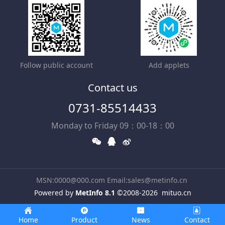
Follow public account
Add applets
Contact us
0731-85514433
Monday to Friday 09：00-18：00
MSN:0000@000.com Email:sales@metinfo.cn
Powered by
MetInfo 8.1
©2008-2026
mituo.cn
Home
Product
News
Contact