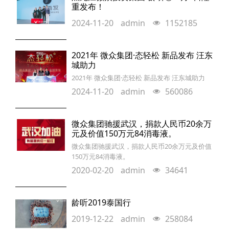
代表,与全球百位行业杰出代表应邀出席峰会,并
重发布！
受到美国第44任总统奥巴马的亲自接见。会上,奥
2024-11-20
admin
1152185
巴马总统在对话环节表示,企业全球
2021年 微众集团·态轻松 新品发布 汪东
城助力
2021年 微众集团·态轻松 新品发布 汪东城助力
2024-11-20
admin
560086
微众集团驰援武汉，捐款人民币20余万
元及价值150万元84消毒液。
微众集团驰援武汉，捐款人民币20余万元及价值
150万元84消毒液。
2020-02-20
admin
34641
龄听2019泰国行
2019-12-22
admin
258084