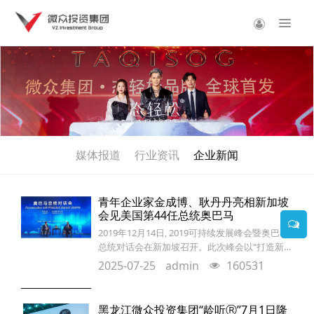
媒体报道
行业资讯
企业新闻
青年企业家金成博、耿丹丹亮相新加坡
会见美国第44任总统奥巴马
2019年12月14日, 2019可持续发展峰会暨奥巴马
总统对话会在新加坡召开。此次峰会以“打造新动
力、开启新征程”为主题,汇聚了诸多政商界领袖
2025-07-25
admin
160531
巨擘。奥巴马卸任美国总统后,首次赴新加坡演
讲,亮相2019可持续发展峰会。黑龙江微众投资集
团有限公司CEO金成博先生作为优秀青年企业家
黑龙江微众投资集团“龄听Ⓡ”7月1日隆